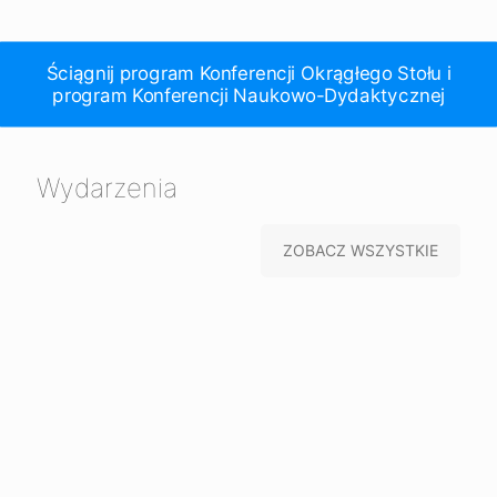
Ściągnij program Konferencji Okrągłego Stołu i
program Konferencji Naukowo-Dydaktycznej
Wydarzenia
ZOBACZ WSZYSTKIE
XXIV
PROGRAM
XXIII
Protokół
Konferencja
WALNEGO
MIĘDZYNARODOWA
z
Okrągłego
ZGROMADZENIA
KONFERENCJA
posiedzenia
Stołu
CZŁONKÓW
OKRĄGŁEGO
Zarządu