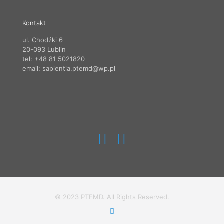
Kontakt
ul. Chodźki 6
20-093 Lublin
tel: +48 81 5021820
email: sapientia.ptemd@wp.pl
© 2023 PTEMD. All Rights Reserved.