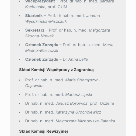
Wiceprezydent
– Prof. dr hab. n. med.
Barbara
Kochańska
, prof. GUM
Skarbnik
– Prof. dr hab.n. med.
Joanna
Wysokińska-Miszczuk
Sekretarz
– Prof. dr hab. n. med.
Małgorzata
Skucha-Nowak
Członek Zarządu
– Prof. dr hab. n. med.
Maria
Mielnik-Błaszczak
Członek Zarządu
– Dr
Anna Lella
Skład Komisji Współpracy z Zagranicą
Prof. dr hab. n. med.
Maria Chomyszyn-
Gajewska
Prof. dr hab. n. med.
Mariusz Lipski
Dr hab. n. med.
Janusz Borowicz
, prof. Uczelni
Dr hab. n. med.
Katarzyna Grocholewicz
Dr hab. n. med.
Małgorzata Klichowska-Palonka
Skład Komisji Rewizyjnej